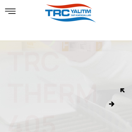
TRC
THERM