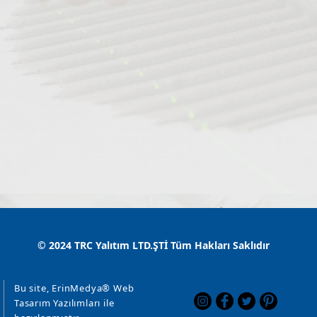
405
TRC YAPI
TRC
KİMYASAL
KARBONL
LEHVA
Gelişmiş Formül,
DEKORATİF
Üstün Kalite
© 2024 TRC Yalıtım LTD.ŞTİ Tüm Hakları Saklıdır
Isı Yalıtım
SIVA
Bu site, ErinMedya® Web
TRC Yapı Kimyasalları kurul
Tasarım Yazılımları ile