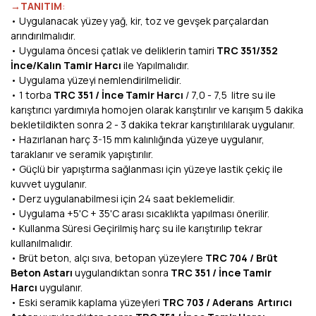
→TANITIM
:
• Uygulanacak yüzey yağ, kir, toz ve gevşek parçalardan
arındırılmalıdır.
• Uygulama öncesi çatlak ve deliklerin tamiri
TRC 351/352
İnce/Kalın Tamir Harcı
ile Yapılmalıdır.
• Uygulama yüzeyi nemlendirilmelidir.
• 1 torba
TRC 351 / İnce Tamir Harcı
/ 7,0 - 7,5 litre su ile
karıştırıcı yardımıyla homojen olarak karıştırılır ve karışım 5 dakika
bekletildikten sonra 2 - 3 dakika tekrar karıştırılılarak uygulanır.
• Hazırlanan harç 3-15 mm kalınlığında yüzeye uygulanır,
taraklanır ve seramik yapıştırılır.
• Güçlü bir yapıştırma sağlanması için yüzeye lastik çekiç ile
kuvvet uygulanır.
• Derz uygulanabilmesi için 24 saat beklemelidir.
• Uygulama +5'C + 35'C arası sıcaklıkta yapılması önerilir.
• Kullanma Süresi Geçirilmiş harç su ile karıştırılıp tekrar
kullanılmalıdır.
• Brüt beton, alçı sıva, betopan yüzeylere
TRC 704 / Brüt
Beton Astarı
uygulandıktan sonra
TRC 351 / İnce Tamir
Harcı
uygulanır.
• Eski seramik kaplama yüzeyleri
TRC 703 / Aderans Artırıcı