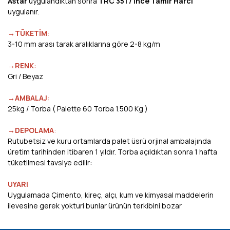
Astar
uygulandıktan sonra
TRC 351 / İnce Tamir Harcı
uygulanır.
→TÜKETİM
:
3-10 mm arası tarak aralıklarına göre 2-8 kg/m
→RENK
:
Gri / Beyaz
→AMBALAJ
:
25kg / Torba ( Palette 60 Torba 1.500 Kg )
→DEPOLAMA
:
Rutubetsiz ve kuru ortamlarda palet üsrü orjinal ambalajında
üretim tarihinden itibaren 1 yıldır. Torba açıldıktan sonra 1 hafta
tüketilmesi tavsiye edilir:
UYARI
Uygulamada Çimento, kireç, alçı, kum ve kimyasal maddelerin
ilevesine gerek yokturi bunlar ürünün terkibini bozar